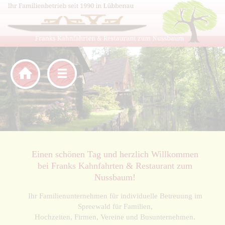
zurück
Einen schönen Tag und herzlich Willkommen
bei Franks Kahnfahrten & Restaurant zum
Nussbaum!
Ihr Familienunternehmen für individuelle Betreuung im
Spreewald für Familien,
Hochzeiten, Firmen, Vereine und Busunternehmen.