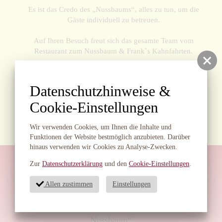
Es ist das Credo des „Nussbaums“, alles zu tun, um die
Gäste individuell zu betreuen.
Auf Ihren Besuch freut sich das gesamte Team vom
Restaurant zum Nussbaum & Frank`s Kahnfahrten.
Datenschutzhinweise &
Cookie-Einstellungen
Wir verwenden Cookies, um Ihnen die Inhalte und
Funktionen der Website bestmöglich anzubieten. Darüber
hinaus verwenden wir Cookies zu Analyse-Zwecken.
Zur
Datenschutzerklärung
und den
Cookie-Einstellungen
.
Allen zustimmen
Einstellungen
Angenehmene Bewirtung im Restaurant „Zum
Nussbaum“