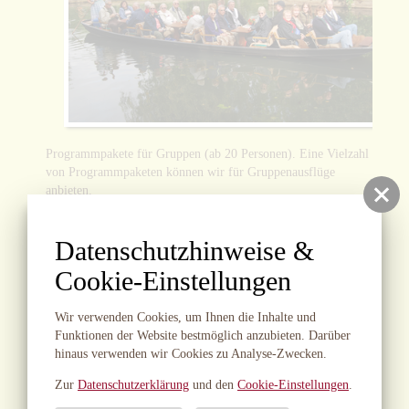
Programmpakete für Gruppen (ab 20 Personen). Eine Vielzahl
von Programmpaketen können wir für Gruppenausflüge
anbieten.
Sie nennen uns Ihre Vorstellungen, wir bieten Ihnen die
Lösung.
Datenschutzhinweise &
Cookie-Einstellungen
!
Ihr Name
Wir verwenden Cookies, um Ihnen die Inhalte und
!
Straße
Funktionen der Website bestmöglich anzubieten. Darüber
hinaus verwenden wir Cookies zu Analyse-Zwecken.
!
PLZ / Ort
Zur
Datenschutzerklärung
und den
Cookie-Einstellungen
.